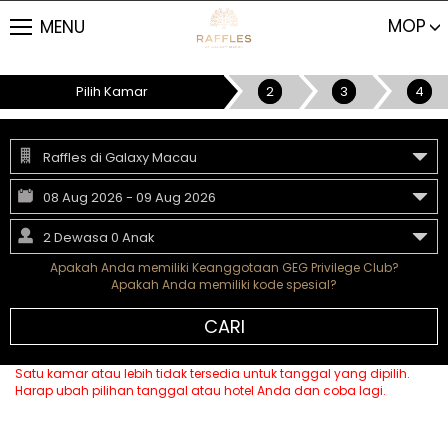
MOP
MENU
Pilih Kamar
2
3
4
Raffles di Galaxy Macau
08
Aug
2026
-
09
Aug
2026
2 Dewasa 0 Anak
Apakah Anda memiliki Keanggotaan GEG Privilege Club?
Apakah Anda memiliki kode spesial?
CARI
Satu kamar atau lebih tidak tersedia untuk tanggal yang dipilih.
Harap ubah pilihan tanggal atau hotel Anda dan coba lagi.